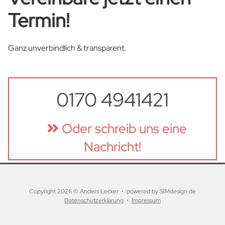
Termin!
Ganz unverbindlich & transparent.
0170 4941421
Oder schreib uns eine
Nachricht!
Copyright 2026 © Anders Lecker • powered by SIMdesign.de
Luca
Datenschutzerklärung
•
Impressum
Brauchen Sie Hilfe? Kontaktieren Sie
uns