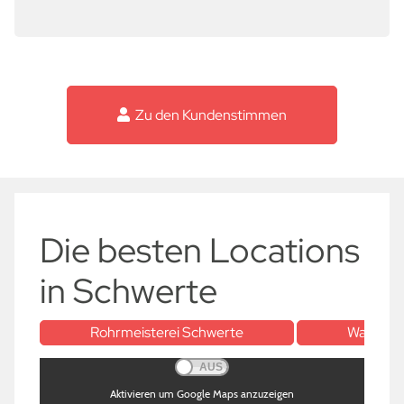
Zu den Kundenstimmen
Die besten Locations
in Schwerte
Rohrmeisterei Schwerte
Wasserb
Aktivieren um Google Maps anzuzeigen